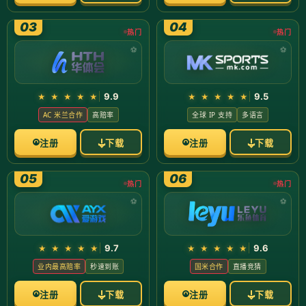
03
04
热门
热门
9.9
9.5
★ ★ ★ ★ ★
★ ★ ★ ★ ★
AC 米兰合作
高赔率
全球 IP 支持
多语言
注册
下载
注册
下载
05
06
热门
热门
9.7
9.6
★ ★ ★ ★ ★
★ ★ ★ ★ ★
业内最高赔率
秒速到账
国米合作
直播竞猜
注册
下载
注册
下载